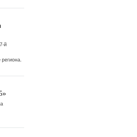
а
7-й
 региона.
5»
ла