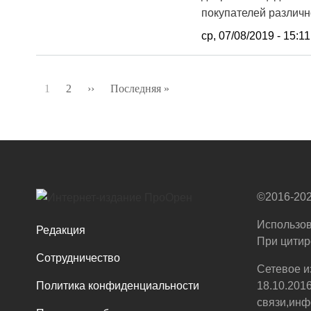
покупателей различн
ср, 07/08/2019 - 15:11
Нумерация
1
2
››
Следующая
Последняя »
Последняя
страниц
страница
страница
©2016-202
Использов
Редакция
При цитир
Сотрудничество
Сетевое и
Политика конфиденциальности
18.10.201
связи,инф