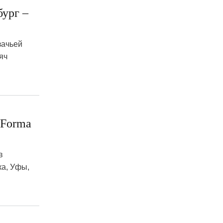
бург –
зачьей
яч
 Forma
в
ка, Уфы,