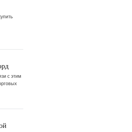
я
купить
орд
язи с этим
орговых
ой