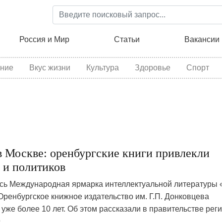
Перейти
к
основному
ция
Россия и Мир
Статьи
Вакансии
содержанию
ние
Вкус жизни
Культура
Здоровье
Спорт
 Москве: оренбургские книги привлекли
 и политиков
сь Международная ярмарка интеллектуальной литературы 
Оренбургское книжное издательство им. Г.П. Донковцева
уже более 10 лет. Об этом рассказали в правительстве реги
9