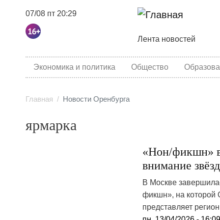
07/08 пт 20:29
Основная навига
Лента новостей
category menu
Экономика и политика
Общество
Образова
Главная
Новости Оренбурга
ярмарка
«Нон/фикшн» в
внимание звёзд
В Москве завершила
фикшн», на которой 
представляет регион 
пн, 13/04/2026 - 16:0