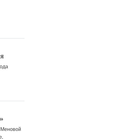
ря
рода
»
 «Меновой
е,