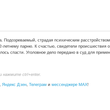
а. Подозреваемый, страдая психическим расстройством
22-летнему парню. К счастью, свидетели происшествия 
лось спасти. Уголовное дело передано в суд для приме
нажмите ctrl+enter.
,
Яндекс Дзен
,
Телеграм
и
мессенджере MAX
!