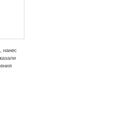
, нанес
оказали
нения