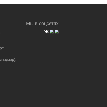
Мы в соцсетях
.
от
мнадзор).