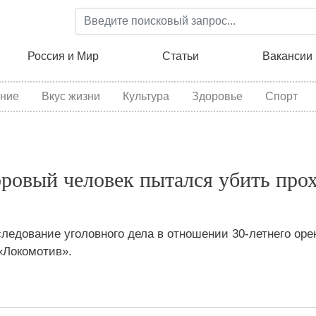
Перейти
к
основному
ция
Россия и Мир
Статьи
Вакансии
содержанию
ние
Вкус жизни
Культура
Здоровье
Спорт
оровый человек пытался убить про
едование уголовного дела в отношении 30-летнего оре
«Локомотив».