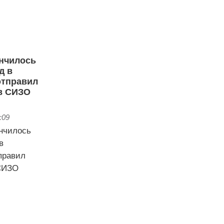
ончилось
д в
отправил
в СИЗО
:09