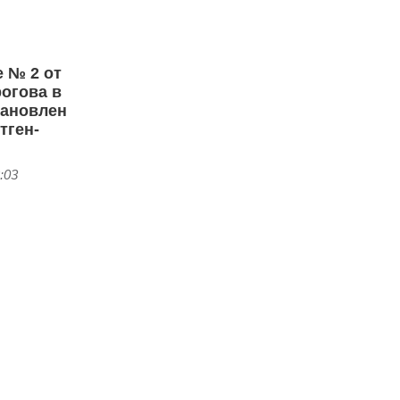
 № 2 от
огова в
тановлен
тген-
:03