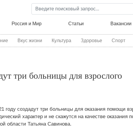
Перейти
к
основному
ция
Россия и Мир
Статьи
Вакансии
содержанию
ние
Вкус жизни
Культура
Здоровье
Спорт
адут три больницы для взрослого
021 году создадут три больницы для оказания помощи в
ический характер и не скажутся на качестве оказания 
ой области Татьяна Савинова.