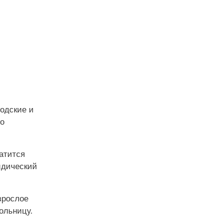
одские и
то
ратится
идический
зрослое
ольницу.