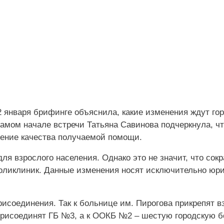
 января брифинге объяснила, какие изменения ждут гор
самом начале встречи Татьяна Савинова подчеркнула, ч
ение качества получаемой помощи.
ля взрослого населения. Однако это не значит, что сок
поликлиник. Данные изменения носят исключительно юр
исоединения. Так к больнице им. Пирогова прикрепят в
присоединят ГБ №3, а к ООКБ №2 – шестую городскую б