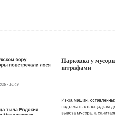
укском бору
Парковка у мусор
оры повстречали лося
штрафами
026 - 16:49
Из‑за машин, оставленных
подъехать к площадкам дл
ца тыла Евдокия
вывоза мусора, а санитар
из Медногорска