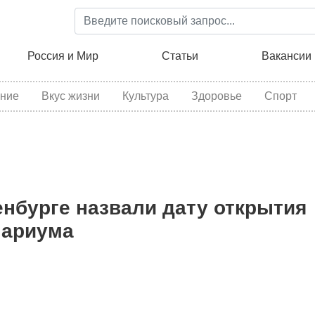
Перейти
к
основному
ция
Россия и Мир
Статьи
Вакансии
содержанию
ние
Вкус жизни
Культура
Здоровье
Спорт
нбурге назвали дату открытия
нариума