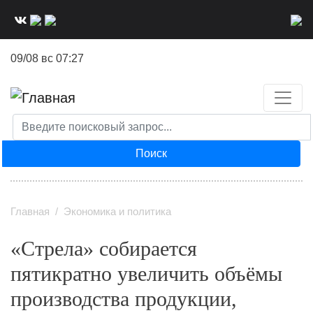
Перейти
к
основному
09/08 вс 07:27
содержанию
Поиск
Главная
Экономика и политика
«Стрела» собирается
пятикратно увеличить объёмы
производства продукции,