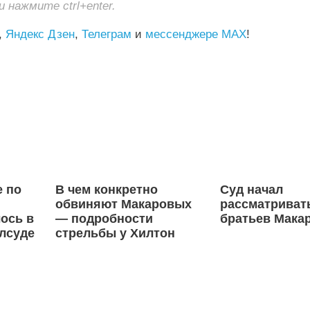
нажмите ctrl+enter.
,
Яндекс Дзен
,
Телеграм
и
мессенджере MAX
!
е по
В чем конкретно
Суд начал
обвиняют Макаровых
рассматриват
ось в
— подробности
братьев Мака
лсуде
стрельбы у Хилтон