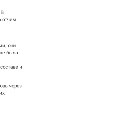
 В
а отчим
ми, они
уже была
 составе и
овь через
их