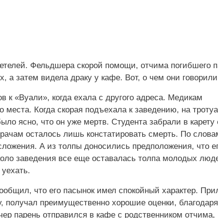
телей. Фельдшера скорой помощи, отчима погибшего п
, а затем видела драку у кафе. Вот, о чем они говорили
 к «Вуали», когда ехала с другого адреса. Медикам
о места. Когда скорая подъехала к заведению, на троту
ыло ясно, что он уже мертв. Студента забрали в карету 
врачам осталось лишь констатировать смерть. По слова
ложения. А из толпы доносились предположения, что е
 около заведения все еще оставалась толпа молодых люд
 уехать.
ообщил, что его пасынок имел спокойный характер. При
ту, получал преимущественно хорошие оценки, благодаря
чер парень отправился в кафе с родственником отчима,