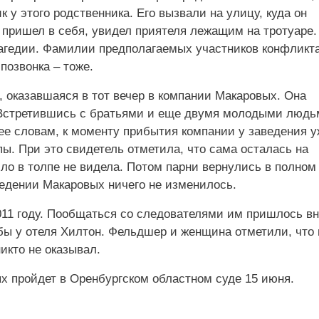
 у этого родственника. Его вызвали на улицу, куда он
ь пришел в себя, увидел приятеля лежащим на тротуаре.
рагедии. Фамилии предполагаемых участников конфликт
позвонка – тоже.
оказавшаяся в тот вечер в компании Макаровых. Она
ь. Встретившись с братьями и еще двумя молодыми людь
 ее словам, к моменту прибытия компании у заведения 
пы. При это свидетель отметила, что сама осталась на
ло в толпе не видела. Потом парни вернулись в полном
едении Макаровых ничего не изменилось.
011 году. Пообщаться со следователями им пришлось вн
ьбы у отеля Хилтон. Фельдшер и женщина отметили, что 
икто не оказывал.
 пройдет в Оренбургском областном суде 15 июня.