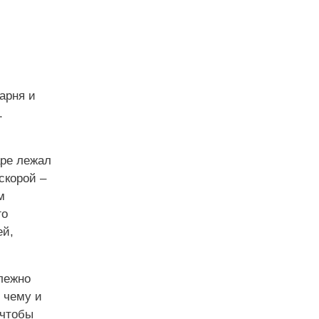
арня и
.
аре лежал
скорой –
м
го
ей,
лежно
 чему и
 чтобы