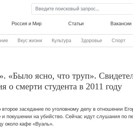
Перейти
к
основному
ция
Россия и Мир
Статьи
Вакансии
содержанию
ние
Вкус жизни
Культура
Здоровье
Спорт
». «Было ясно, что труп». Свидете
я о смерти студента в 2011 году
 второе заседание по уголовному делу в отношении Его
 и покушении на убийство. Сейчас идут слушания по п
ду около кафе «Вуаль».