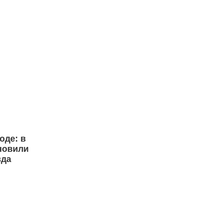
оде: в
новили
зда