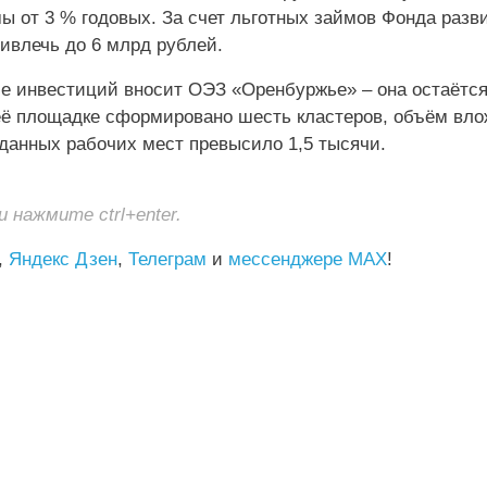
 от 3 % годовых. За счет льготных займов Фонда разв
ивлечь до 6 млрд рублей.
ие инвестиций вносит ОЭЗ «Оренбуржье» – она остаётс
 её площадке сформировано шесть кластеров, объём вл
зданных рабочих мест превысило 1,5 тысячи.
нажмите ctrl+enter.
,
Яндекс Дзен
,
Телеграм
и
мессенджере MAX
!