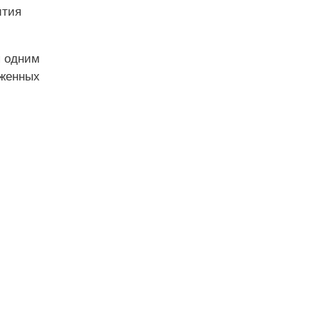
ития
я одним
оженных