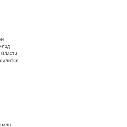
ки
 млрд
. Власти
усилится.
5 млн