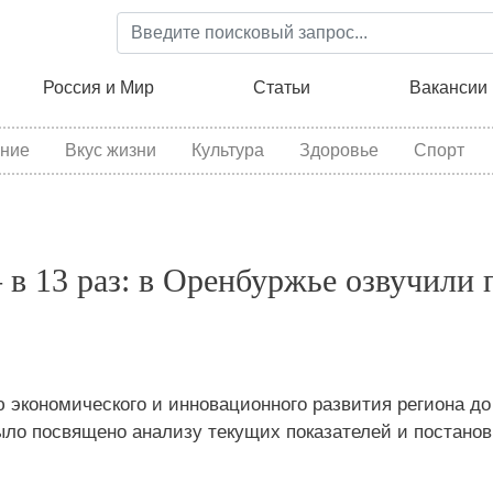
Перейти
к
основному
ция
Россия и Мир
Статьи
Вакансии
содержанию
ние
Вкус жизни
Культура
Здоровье
Спорт
 в 13 раз: в Оренбуржье озвучили
 экономического и инновационного развития региона до
ыло посвящено анализу текущих показателей и постанов