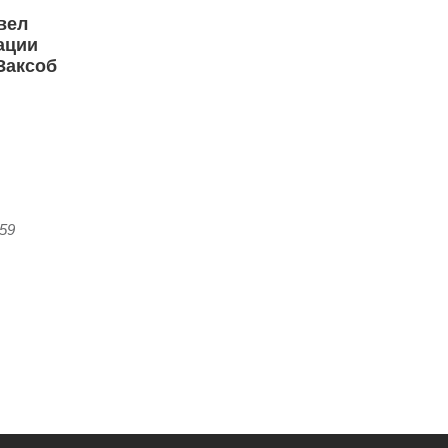
вел
ации
Заксоб
:59