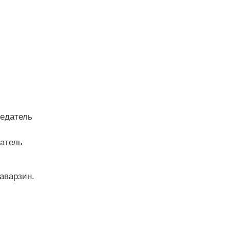
седатель
атель
аварзин.