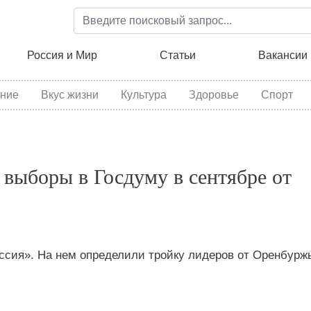
Перейти
к
основному
ция
Россия и Мир
Статьи
Вакансии
содержанию
ние
Вкус жизни
Культура
Здоровье
Спорт
 выборы в Госдуму в сентябре от
ссия». На нем определили тройку лидеров от Оренбурж