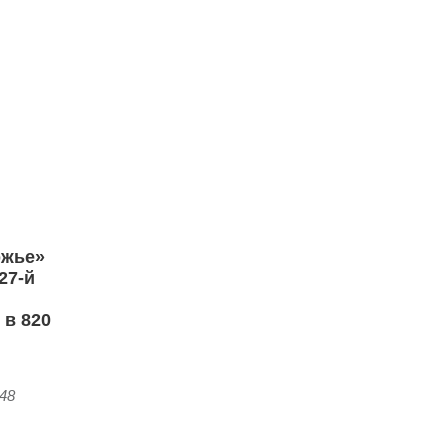
ржье»
27-й
 в 820
:48