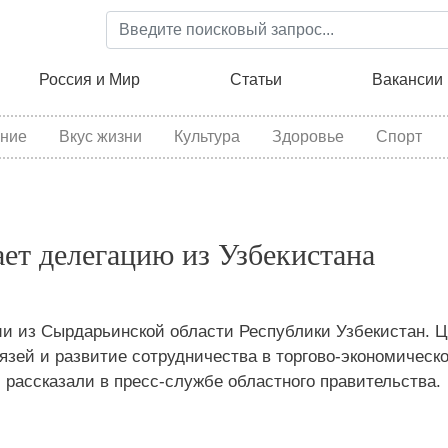
Перейти
к
основному
ция
Россия и Мир
Статьи
Вакансии
содержанию
ние
Вкус жизни
Культура
Здоровье
Спорт
ет делегацию из Узбекистана
ии из Сырдарьинской области Республики Узбекистан. 
зей и развитие сотрудничества в торгово-экономическо
рассказали в пресс-службе областного правительства.