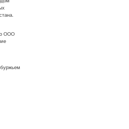
одом
ых
стана.
по ООО
ние
нбуржьем