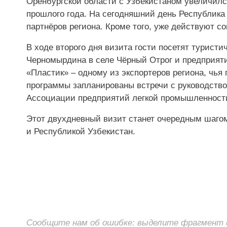
Оренбургской области с Узбекистаном увеличилс
прошлого года. На сегодняшний день Республика
партнёров региона. Кроме того, уже действуют с
В ходе второго дня визита гости посетят турист
Черномырдина в селе Чёрный Отрог и предприяти
«Пластик» – одному из экспортеров региона, чья
программы запланированы встречи с руководств
Ассоциации предприятий легкой промышленности
Этот двухдневный визит станет очередным шагом
и Республикой Узбекистан.
Сообщите нам об ошибке: выделите фрагмент и 