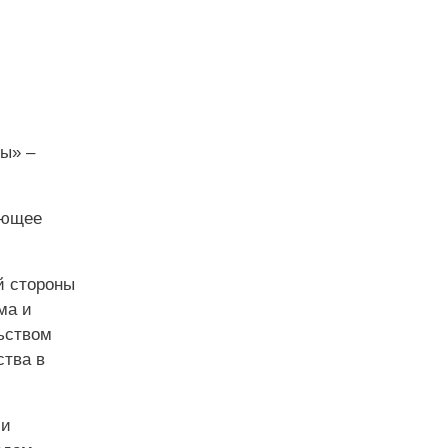
ы» –
ающее
й стороны
ма и
ьством
ства в
ли