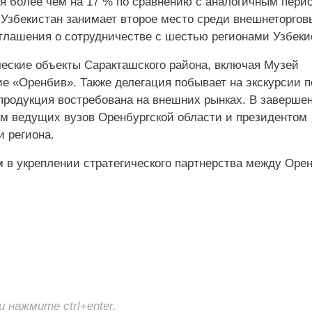
я более чем на 17 % по сравнению с аналогичным пери
 Узбекистан занимает второе место среди внешнеторгов
оглашения о сотрудничестве с шестью регионами Узбеки
ические объекты Саракташского района, включая Музей
е «Оренбив». Также делегация побывает на экскурсии 
 продукция востребована на внешних рынках. В заверше
ом ведущих вузов Оренбургской области и президентом
 региона.
 в укреплении стратегического партнерства между Оре
нажмите ctrl+enter.