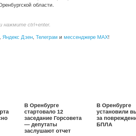
ренбургской области.
нажмите ctrl+enter.
,
Яндекс Дзен
,
Телеграм
и
мессенджере MAX
!
В Оренбурге
В Оренбурге
рта
стартовало 12
установили в
сно
заседание Горсовета
за поврежден
— депутаты
БПЛА
заслушают отчет