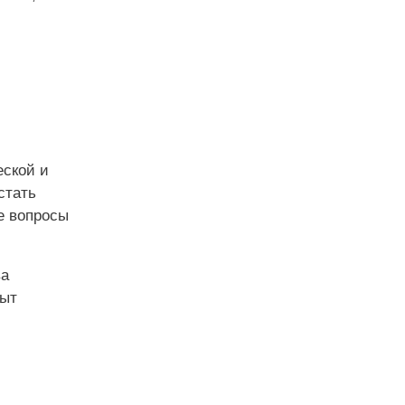
еской и
стать
е вопросы
ва
пыт