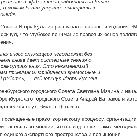
 решения и эффективно работать на благо
н, и можем более уверенно смотреть в
наний».
 Совета Игорь Кулагин рассказал о важности издания «
еркнул, что глубокое понимание правовых основ являет
ения.
ипального служащего невозможна без
нная книга дает системные знания о
о самоуправления. Это незаменимый
ам принимать юридически грамотные и
 работе», — подчеркнул Игорь Кулагин.
енбургского городского Совета Светлана Мячина и нача
ренбургского городского Совета Андрей Батраков и автор
идических наук, Виктор Щепачев.
 посвященные правотворческому процессу, организации
и сошлись во мнении, что выход в свет таких методиче
 единого экспертного пространства и повышения