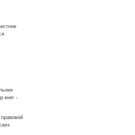
Местное
ся
льник
 книг -
 правовой
ских