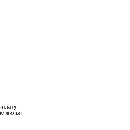
ыплату
ие жилья