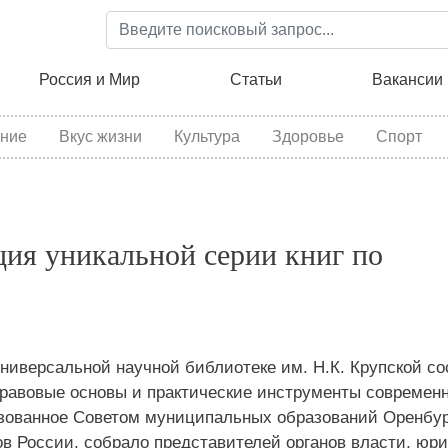
Перейти
к
основному
ция
Россия и Мир
Статьи
Вакансии
содержанию
ние
Вкус жизни
Культура
Здоровье
Спорт
ция уникальной серии книг по
универсальной научной библиотеке им. Н.К. Крупской с
Правовые основы и практические инструменты современн
изованное Советом муниципальных образований Оренбур
 России, собрало представителей органов власти, юри