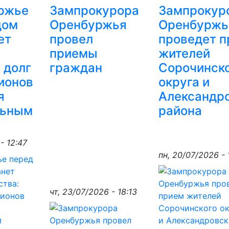
ржье
Зампрокурора
Зампрокур
дом
Оренбуржья
Оренбуржь
ет
провел
проведет 
приемы
жителей
 долг
граждан
Сорочинск
ионов
округа и
я
Александр
льным
района
- 12:47
пн, 20/07/2026 - 
чт, 23/07/2026 - 18:13