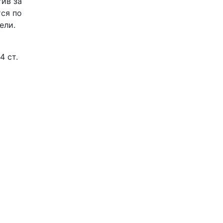
тив за
ся по
ели.
4 ст.