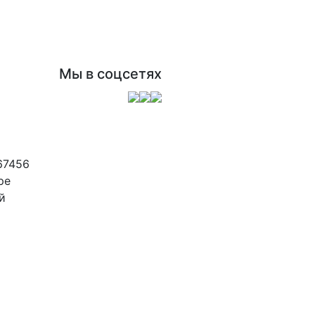
Мы в соцсетях
67456
ре
й