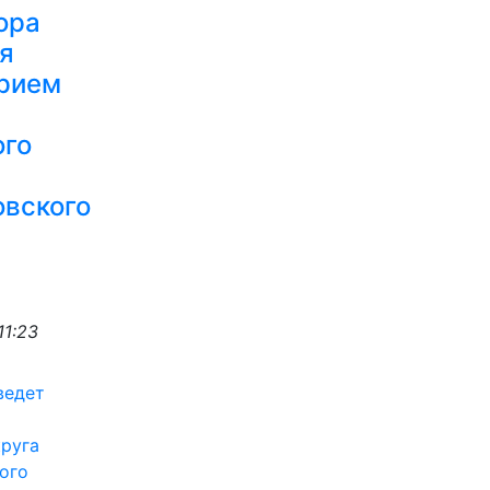
ора
я
прием
ого
овского
11:23