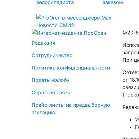
Новости СМИ2
©2016
Редакция
Исполь
запре
Сотрудничество
При ци
Политика конфиденциальности
Сетев
от 18.
Подать жалобу
связи
Обратная связь
(Роско
Прайс-листы на предвыборную
Редак
агитацию
У
Г