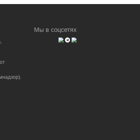
Мы в соцсетях
.
от
мнадзор).