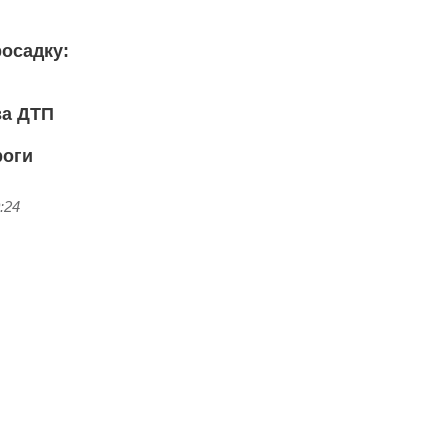
осадку:
за ДТП
роги
:24