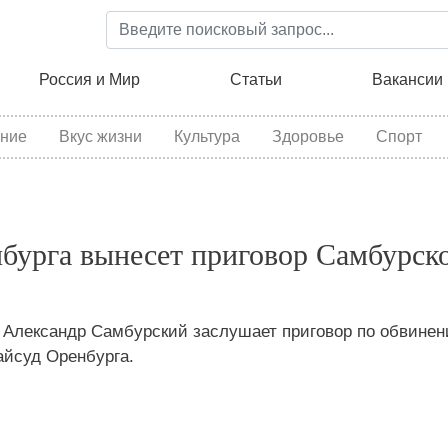
Перейти
к
основному
ция
Россия и Мир
Статьи
Вакансии
содержанию
ние
Вкус жизни
Культура
Здоровье
Спорт
бурга вынесет приговор Самбурск
Александр Самбурский заслушает приговор по обвинен
айсуд Оренбурга.