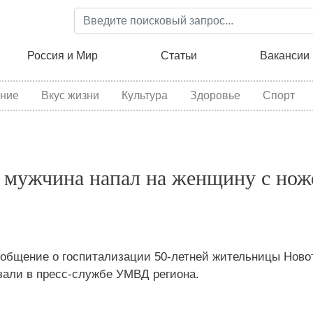
Перейти
к
основному
ция
Россия и Мир
Статьи
Вакансии
содержанию
ние
Вкус жизни
Культура
Здоровье
Спорт
я мужчина напал на женщину с нож
ообщение о госпитализации 50‑летней жительницы Ново
зали в пресс-службе УМВД региона.