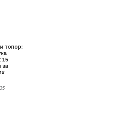
 и топор:
ука
 15
 за
их
:35