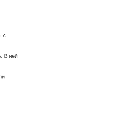
ь с
. В ней
ли