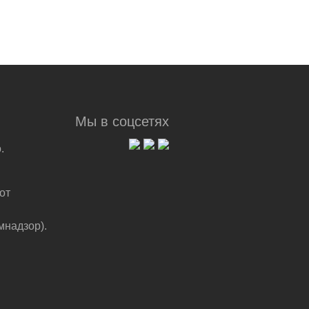
Мы в соцсетях
.
от
мнадзор).