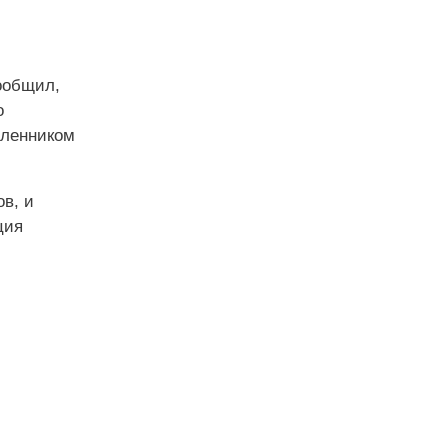
ообщил,
о
шленником
в, и
ция