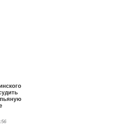
инского
судить
 пьяную
е
:56