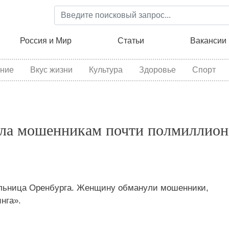
Перейти
к
основному
ция
Россия и Мир
Статьи
Вакансии
содержанию
ние
Вкус жизни
Культура
Здоровье
Спорт
ела мошенникам почти полмиллион
ельница Оренбурга. Женщину обманули мошенники,
нга».