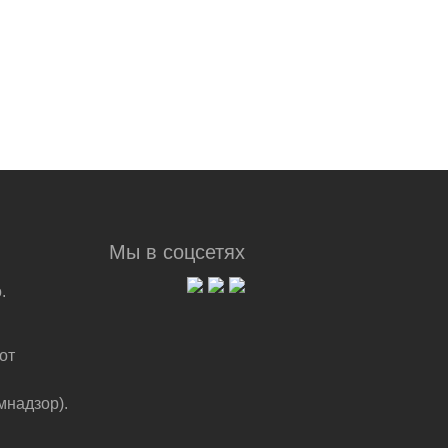
Мы в соцсетях
.
от
мнадзор).