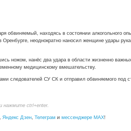
аря обвиняемый, находясь в состоянии алкогольного оп
 Оренбурге, неоднократно наносил женщине удары рук
ись ножом, нанёс два удара в области жизненно важных
ременному медицинскому вмешательству.
дами следователей СУ СК и отправил обвиняемого под с
нажмите ctrl+enter.
,
Яндекс Дзен
,
Телеграм
и
мессенджере MAX
!