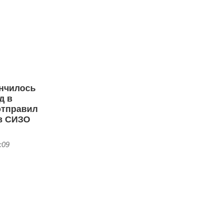
ончилось
д в
отправил
в СИЗО
:09