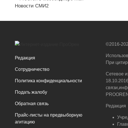
Новости СМИ2
©2016-202
Использов
Редакция
При цитир
Сотрудничество
Сетевое и
Политика конфиденциальности
18.10.201
связи,инф
Подать жалобу
PROOREN.R
Обратная связь
Редакция
Прайс-листы на предвыборную
Учре
агитацию
Глав