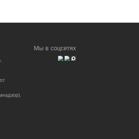
Мы в соцсетях
.
от
мнадзор).