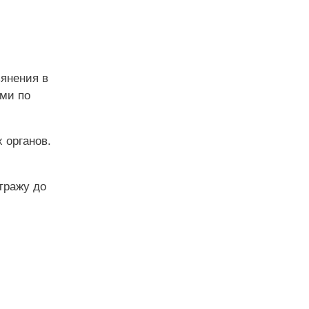
ьянения в
ами по
 органов.
тражу до