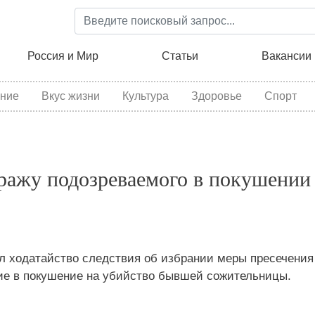
Перейти
к
основному
ция
Россия и Мир
Статьи
Вакансии
содержанию
ние
Вкус жизни
Культура
Здоровье
Спорт
ражу подозреваемого в покушении
л ходатайство следствия об избрании меры пресечения
ие в покушение на убийство бывшей сожительницы.