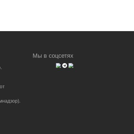
Мы в соцсетях
.
от
мнадзор).