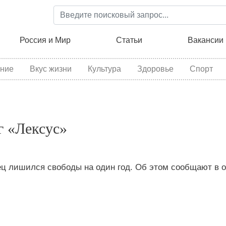
Перейти
к
основному
ция
Россия и Мир
Статьи
Вакансии
содержанию
ние
Вкус жизни
Культура
Здоровье
Спорт
г «Лексус»
ец лишился свободы на один год. Об этом сообщают в 