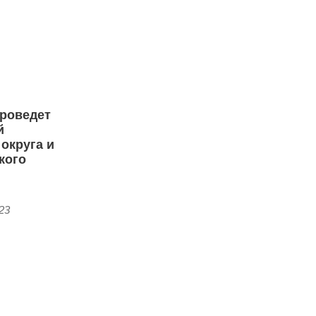
роведет
й
округа и
кого
:23