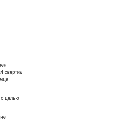
лен
4 свертка
 еще
 с целью
ние