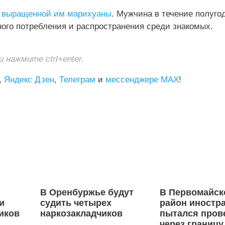
г выращенной им марихуаны
. Мужчина в течение полуго
ого потребления и распространения среди знакомых.
нажмите ctrl+enter.
,
Яндекс Дзен
,
Телеграм
и
мессенджере MAX
!
В Оренбуржье будут
В Первомайск
и
судить четырех
район иностр
тиков
наркозакладчиков
пытался пров
через границу