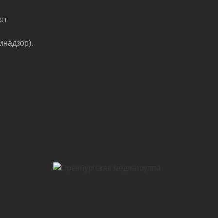
от
мнадзор).