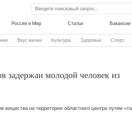
Перейти
к
основному
ция
Россия и Мир
Статьи
Вакансии
содержанию
ние
Вкус жизни
Культура
Здоровье
Спорт
ов задержан молодой человек из
 вещества на территории областного центра путем «та