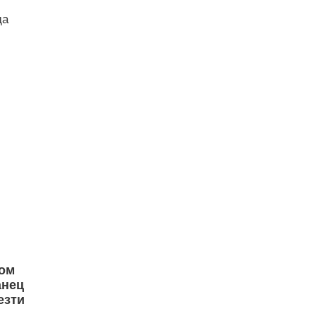
да
ом
анец
езти