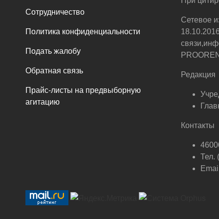
При цитир
Сотрудничество
Сетевое и
Политика конфиденциальности
18.10.201
связи,инф
Подать жалобу
PROOREN.R
Обратная связь
Редакция
Прайс-листы на предвыборную
Учре
агитацию
Глав
Контакты
46000
Тел.
Email