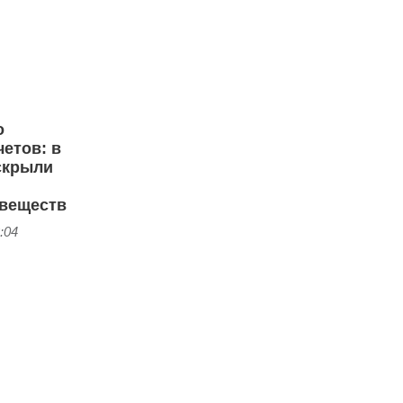
о
етов: в
скрыли
веществ
:04