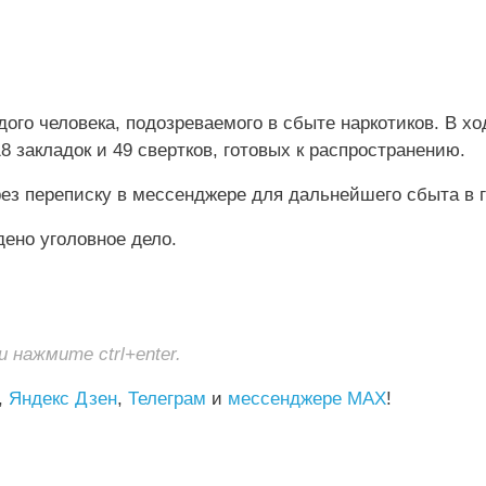
ого человека, подозреваемого в сбыте наркотиков. В хо
 закладок и 49 свертков, готовых к распространению.
ез переписку в мессенджере для дальнейшего сбыта в г
дено уголовное дело.
нажмите ctrl+enter.
,
Яндекс Дзен
,
Телеграм
и
мессенджере MAX
!