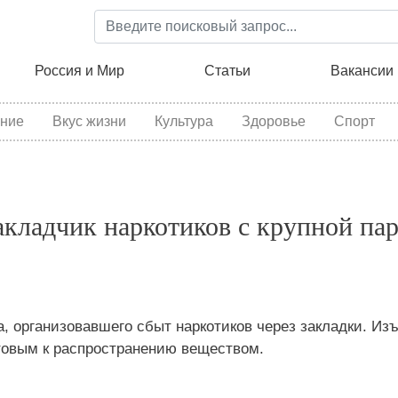
Перейти
к
основному
ция
Россия и Мир
Статьи
Вакансии
содержанию
ние
Вкус жизни
Культура
Здоровье
Спорт
акладчик наркотиков с крупной па
 организовавшего сбыт наркотиков через закладки. Изъ
отовым к распространению веществом.