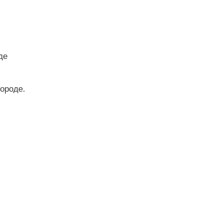
де
ороде.