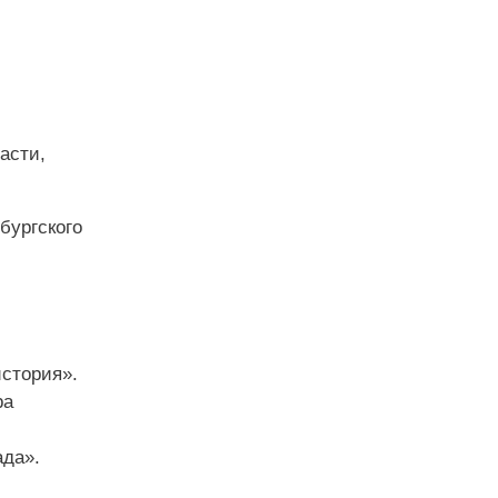
асти,
бургского
история».
ра
ада».