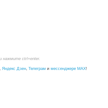
нажмите ctrl+enter.
,
Яндекс Дзен
,
Телеграм
и
мессенджере MAX
!