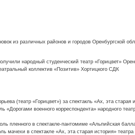
ановок из различных районов и городов Оренбургской обл
получили народный студенческий театр «Горицвет» Орен
театральный коллектив «Позитив» Хортицкого СДК
рьева (театр «Горицвет») за спектакль «Ах, эта старая 
ль «Дорогами военного корреспондента» народного теат
оль пленного в спектакле-пантомиме «Альпийская балл
ль мачехи в спектакле «Ах, эта старая история» театра