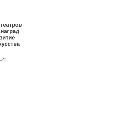
 театров
снаград
звитие
кусства
:21