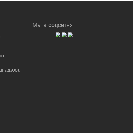
Мы в соцсетях
.
от
мнадзор).