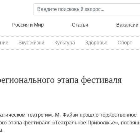
Перейти
к
основному
ция
Россия и Мир
Статьи
Вакансии
содержанию
ние
Вкус жизни
Культура
Здоровье
Спорт
егионального этапа фестиваля
атическом театре им. М. Файзи прошло торжественное
ого этапа фестиваля «Театральное Приволжье», посвящ
м.