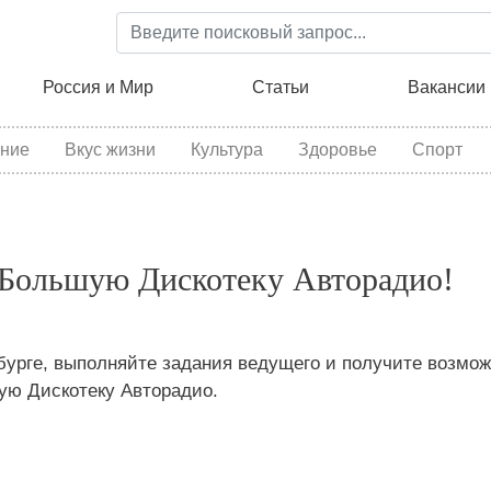
Перейти
к
основному
ция
Россия и Мир
Статьи
Вакансии
содержанию
ние
Вкус жизни
Культура
Здоровье
Спорт
 Большую Дискотеку Авторадио!
бурге, выполняйте задания ведущего и получите возмо
ую Дискотеку Авторадио.