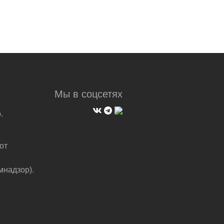
Мы в соцсетях
.
от
мнадзор).