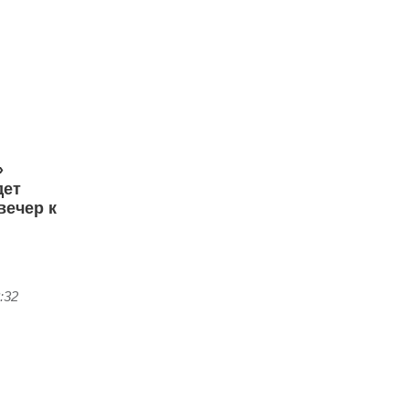
в
»
дет
вечер к
:32