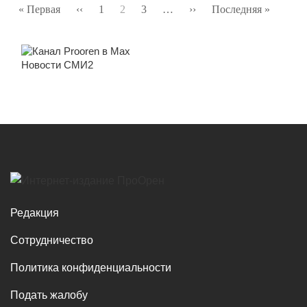
Нумерация
« Первая
Первая
‹‹
Предыдущая
1
2
3
…
››
Следующая
Последняя »
Послед
страниц
страница
страница
страница
страни
Новости СМИ2
Редакция
Сотрудничество
Политика конфиденциальности
Подать жалобу