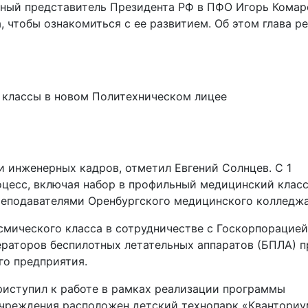
чный представитель Президента РФ в ПФО Игорь Комар
 чтобы ознакомиться с ее развитием. Об этом глава р
и инженерных кадров, отметил Евгений Солнцев. С 1
оцесс, включая набор в профильный медицинский класс
еподавателями Оренбургского медицинского колледжа
смического класса в сотрудничестве с Госкорпорацией
ераторов беспилотных летательных аппаратов (БПЛА) п
о предприятия.
риступил к работе в рамках реализации программы
учреждения расположен детский технопарк «Кванториу