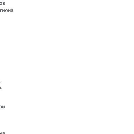
ов
егиона
,
.
ри
м»,