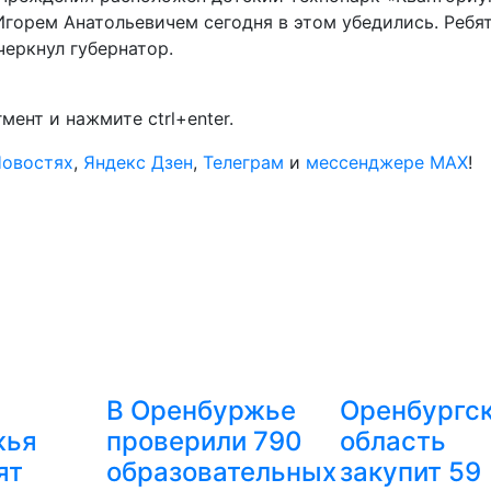
Игорем Анатольевичем сегодня в этом убедились. Ребя
черкнул губернатор.
ент и нажмите ctrl+enter.
Новостях
,
Яндекс Дзен
,
Телеграм
и
мессенджере MAX
!
В Оренбуржье
Оренбургс
жья
проверили 790
область
ят
образовательных
закупит 59