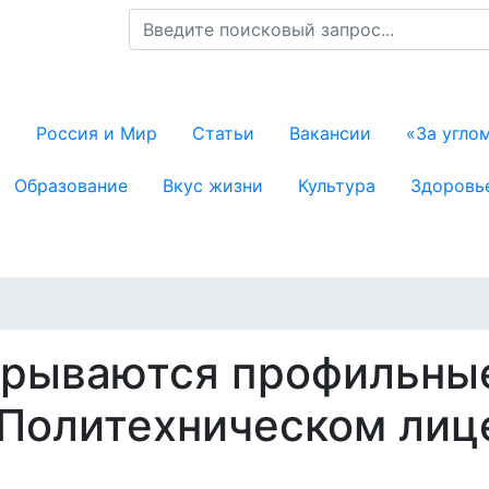
я навигация
й
Россия и Мир
Статьи
Вакансии
«За угло
Образование
Вкус жизни
Культура
Здоровь
крываются профильны
 Политехническом лиц