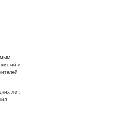
имым
приятий и
жителей
них лет,
нил