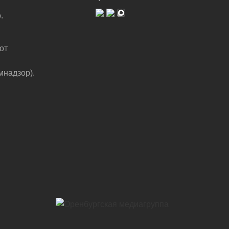
.
от
мнадзор).