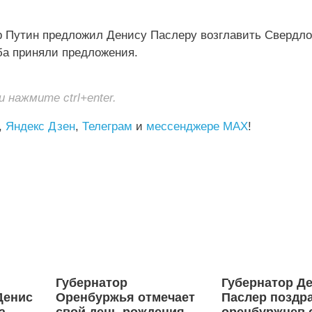
 Путин предложил Денису Паслеру возглавить Свердл
ба приняли предложения.
нажмите ctrl+enter.
,
Яндекс Дзен
,
Телеграм
и
мессенджере MAX
!
Губернатор
Губернатор Д
Денис
Оренбуржья отмечает
Паслер поздр