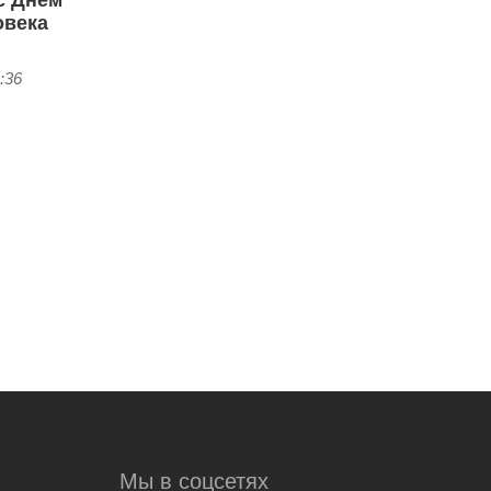
с Днем
овека
:36
Мы в соцсетях