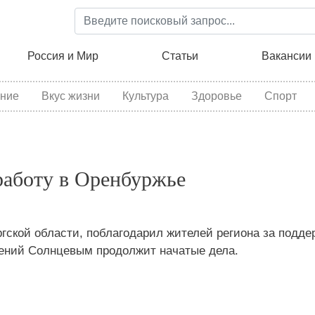
Перейти
к
основному
ция
Россия и Мир
Статьи
Вакансии
содержанию
ние
Вкус жизни
Культура
Здоровье
Спорт
работу в Оренбуржье
гской области, поблагодарил жителей региона за подде
вгений Солнцевым продолжит начатые дела.