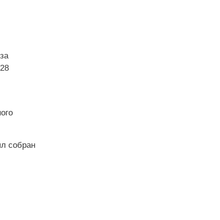
за
 28
ого
ыл собран