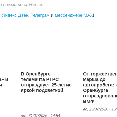
нажмите ctrl+enter.
,
Яндекс Дзен
,
Телеграм
и
мессенджере MAX
!
В Оренбурге
От торжестве
е» и
телемачта РТРС
марша до
и
отпразднует 25-летие
автопробега: 
яркой подсветкой
Оренбурге
отпраздновал
ВМФ
вс, 26/07/2026 - 16
пт, 31/07/2026 - 14:54