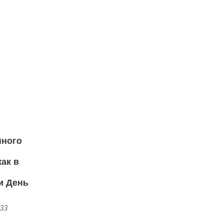
нного
как в
и День
:33