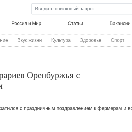
Перейти
к
основному
ция
Россия и Мир
Статьи
Вакансии
содержанию
ние
Вкус жизни
Культура
Здоровье
Спорт
грариев Оренбуржья с
м
братился с праздничным поздравлением к фермерам и в