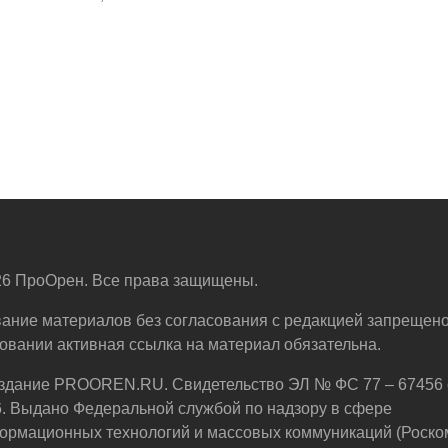
6 ПроОрен. Все права защищены.
ание материалов без согласования с редакцией запрещено
овании активная ссылка на материал обязательна.
здание PROOREN.RU. Свидетельство ЭЛ № ФС 77 – 67456 
6. Выдано Федеральной службой по надзору в сфере
ормационных технологий и массовых коммуникаций (Роско