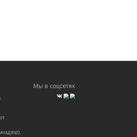
Мы в соцсетях
.
от
мнадзор).