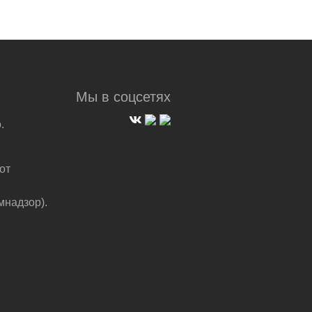
Мы в соцсетях
.
от
мнадзор).