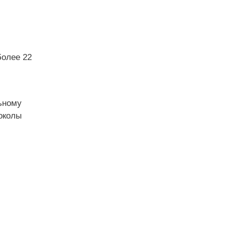
более 22
льному
околы