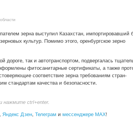
 области
упателем зерна выступил Казахстан, импортировавший 
зерновых культур. Помимо этого, оренбургское зерно
ной дороге, так и автотранспортом, подвергалась тщате
оформлены фитосанитарные сертификаты, а также прот
стоверяющие соответствие зерна требованиям стран-
им стандартам качества и безопасности.
нажмите ctrl+enter.
,
Яндекс Дзен
,
Телеграм
и
мессенджере MAX
!