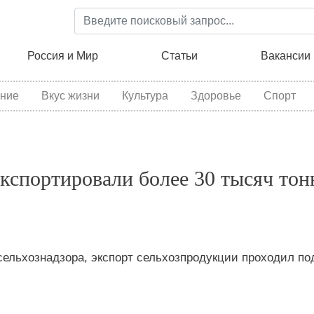
Перейти
к
основному
ция
Россия и Мир
Статьи
Вакансии
содержанию
ние
Вкус жизни
Культура
Здоровье
Спорт
экспортировали более 30 тысяч тон
сельхознадзора, экспорт сельхозпродукции проходил по