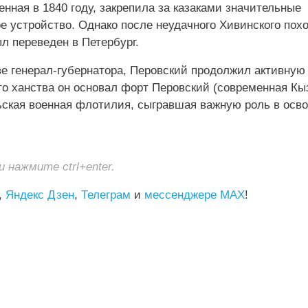
нная в 1840 году, закрепила за казаками значительные
 устройство. Однако после неудачного Хивинского похо
л переведен в Петербург.
ве генерал-губернатора, Перовский продолжил активную
ого ханства он основал форт Перовский (современная К
льская военная флотилия, сыгравшая важную роль в осв
нажмите ctrl+enter.
,
Яндекс Дзен
,
Телеграм
и
мессенджере MAX
!