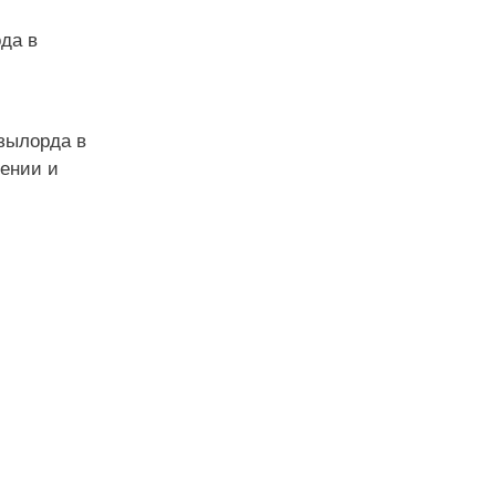
да в
ызылорда в
оении и