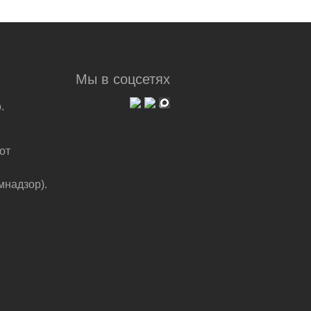
Мы в соцсетях
.
от
мнадзор).