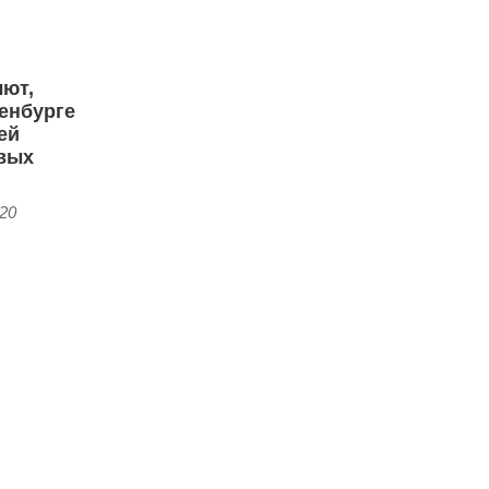
лют,
енбурге
ей
вых
:20