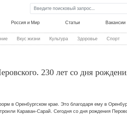
Перейти
к
основному
ция
Россия и Мир
Статьи
Вакансии
содержанию
ние
Вкус жизни
Культура
Здоровье
Спорт
еровского. 230 лет со дня рождени
орм в Оренбургском крае. Это благодаря ему в Оренбур
троили Караван-Сарай. Сегодня со дня рождения Перовс