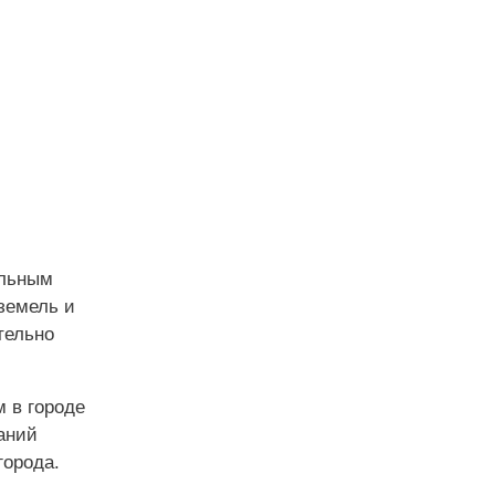
ельным
земель и
тельно
 в городе
аний
города.