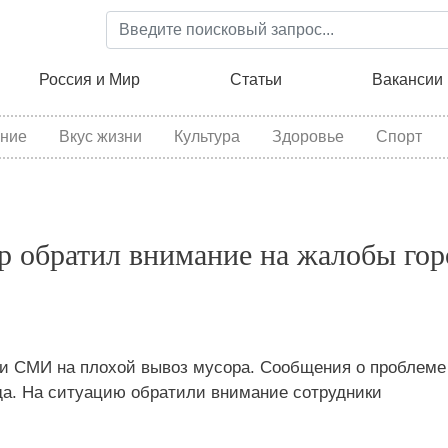
Перейти
к
основному
ция
Россия и Мир
Статьи
Вакансии
содержанию
ние
Вкус жизни
Культура
Здоровье
Спорт
р обратил внимание на жалобы го
 и СМИ на плохой вывоз мусора. Сообщения о проблеме
да. На ситуацию обратили внимание сотрудники