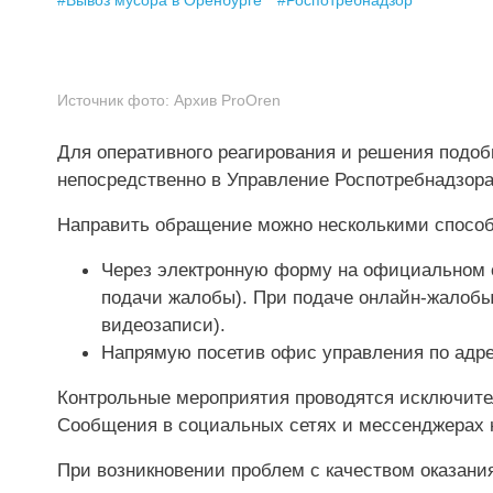
#
Вывоз мусора в Оренбурге
#
Роспотребнадзор
Источник фото:
Архив ProOren
Для оперативного реагирования и решения подо
непосредственно в Управление Роспотребнадзора
Направить обращение можно несколькими спосо
Через электронную форму на официальном с
подачи жалобы). При подаче онлайн-жалоб
видеозаписи).
Напрямую посетив офис управления по адресу
Контрольные мероприятия проводятся исключите
Сообщения в социальных сетях и мессенджерах н
При возникновении проблем с качеством оказани