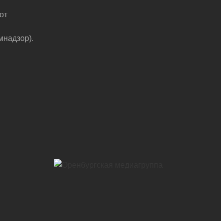
от
мнадзор).