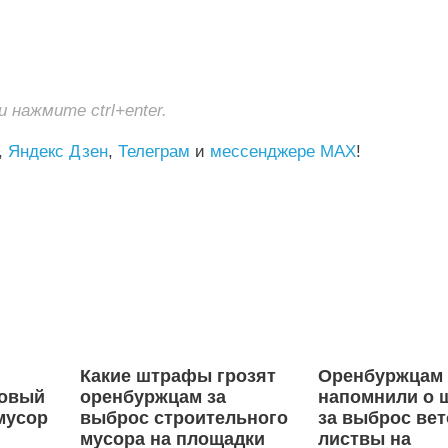
нажмите ctrl+enter.
,
Яндекс Дзен
,
Телеграм
и
мессенджере MAX
!
Какие штрафы грозят
Оренбуржцам
довый
оренбуржцам за
напомнили о 
мусор
выброс строительного
за выброс вет
к
мусора на площадки
листвы на