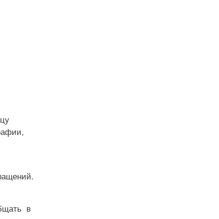
ицу
рафии,
ращений.
общать в