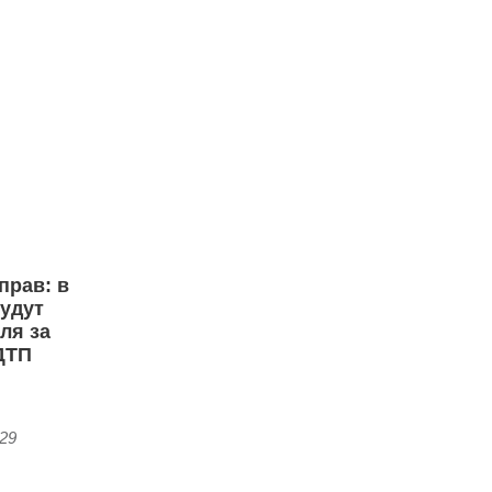
прав: в
будут
ля за
ДТП
:29