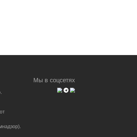
Мы в соцсетях
.
от
мнадзор).