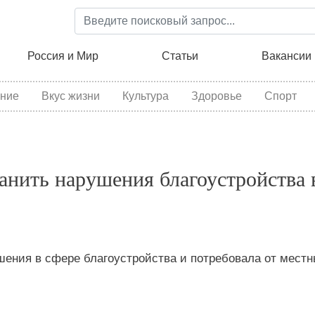
Перейти
к
основному
ция
Россия и Мир
Статьи
Вакансии
содержанию
ние
Вкус жизни
Культура
Здоровье
Спорт
анить нарушения благоустройства 
шения в сфере благоустройства и потребовала от мест