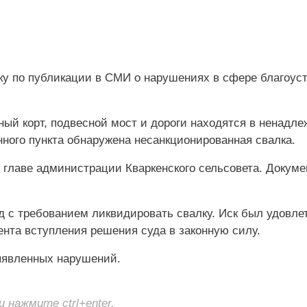
рку по публикации в СМИ о нарушениях в сфере благоус
ный корт, подвесной мост и дороги находятся в ненадл
нного пункта обнаружена несанкционированная свалка.
 главе администрации Кваркенского сельсовета. Докуме
д с требованием ликвидировать свалку. Иск был удовле
ента вступления решения суда в законную силу.
ыявленных нарушений.
нажмите ctrl+enter.