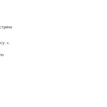
стречи
су: с.
по