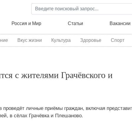
Перейти
к
основному
ция
Россия и Мир
Статьи
Вакансии
содержанию
ние
Вкус жизни
Культура
Здоровье
Спорт
тся с жителями Грачёвского и
в проведёт личные приёмы граждан, включая представи
ей, в сёлах Грачёвка и Плешаново.