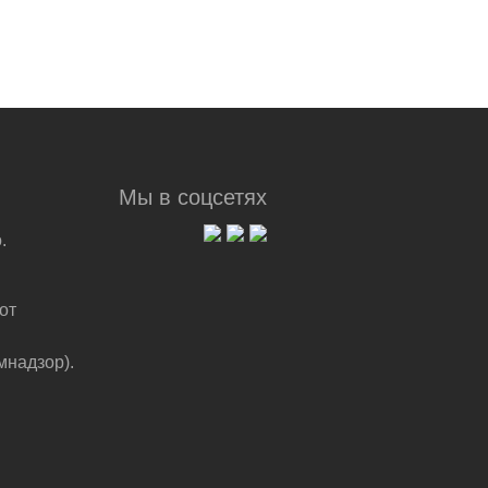
Мы в соцсетях
.
от
мнадзор).