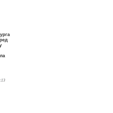
урга
еред
у
ела
:13