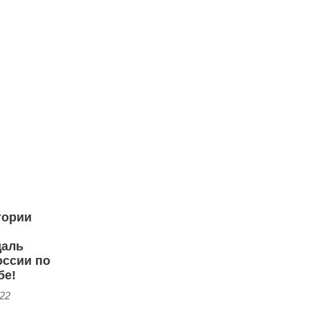
тории
даль
оссии по
бе!
:22