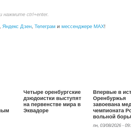
нажмите ctrl+enter.
,
Яндекс Дзен
,
Телеграм
и
мессенджере MAX
!
Четыре оренбургские
Впервые в ис
дзюдоистки выступят
Оренбуржья
я
на первенстве мира в
завоевана ме
ным
Эквадоре
чемпионата Р
вольной борь
пн, 03/08/2026 - 09