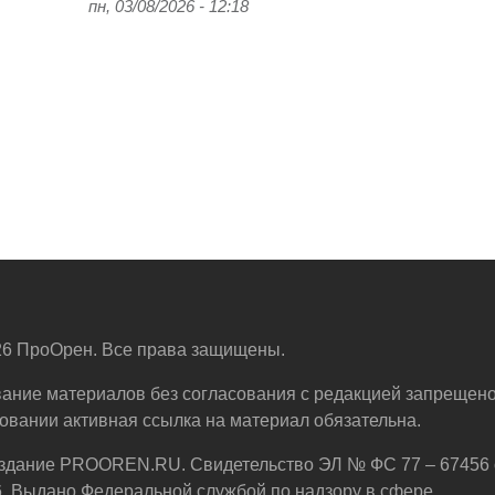
пн, 03/08/2026 - 12:18
6 ПроОрен. Все права защищены.
ание материалов без согласования с редакцией запрещено
овании активная ссылка на материал обязательна.
здание PROOREN.RU. Свидетельство ЭЛ № ФС 77 – 67456 
6. Выдано Федеральной службой по надзору в сфере