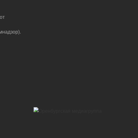
от
мнадзор).