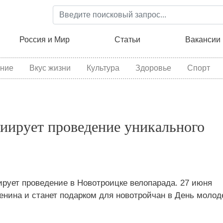
Перейти
к
основному
ция
Россия и Мир
Статьи
Вакансии
содержанию
ние
Вкус жизни
Культура
Здоровье
Спорт
циирует проведение уникального
ирует проведение в Новотроицке велопарада. 27 июня
нина и станет подарком для новотройчан в День молод