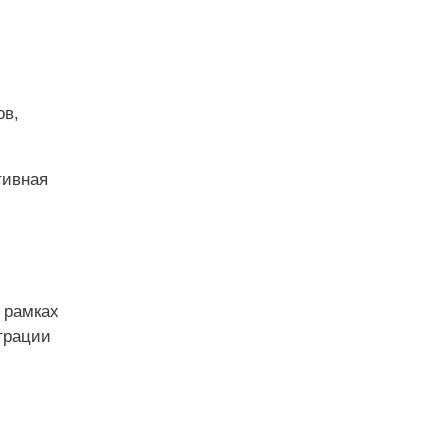
ов,
тивная
 рамках
трации