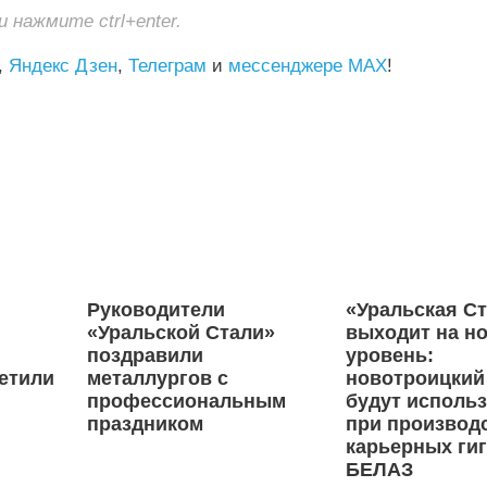
нажмите ctrl+enter.
,
Яндекс Дзен
,
Телеграм
и
мессенджере MAX
!
Руководители
«Уральская С
«Уральской Стали»
выходит на н
поздравили
уровень:
етили
металлургов с
новотроицкий
профессиональным
будут исполь
праздником
при производ
карьерных ги
БЕЛАЗ