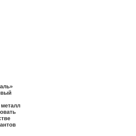
таль»
овый
 металл
зовать
стве
гантов