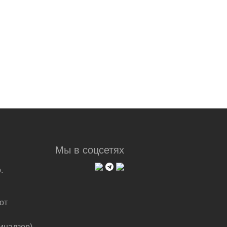
Мы в соцсетях
.
от
мнадзор).