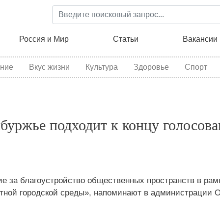
Перейти
к
основному
ция
Россия и Мир
Статьи
Вакансии
содержанию
ние
Вкус жизни
Культура
Здоровье
Спорт
нбуржье подходит к концу голосова
ие за благоустройство общественных пространств в рам
ной городской среды», напоминают в администрации О