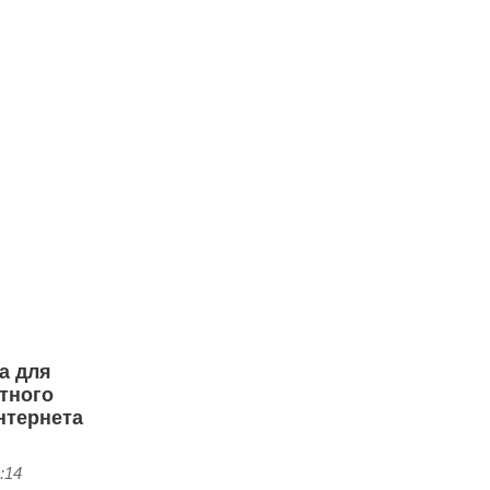
а для
тного
нтернета
:14