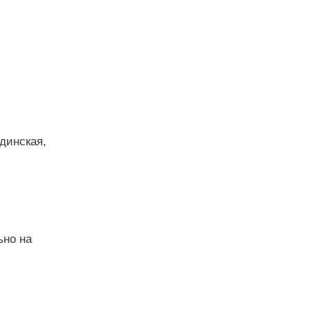
ндинская,
ьно на