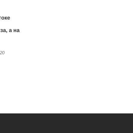
токе
за, а на
:20