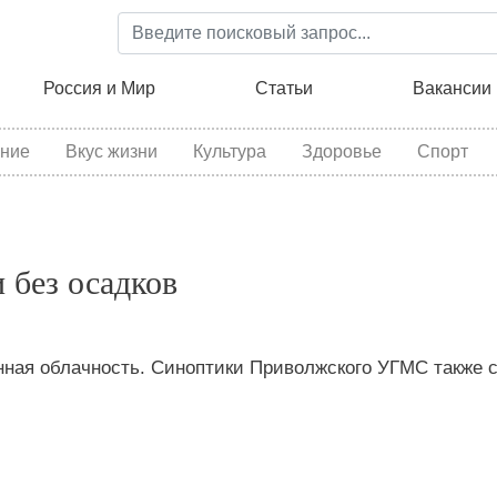
Перейти
к
основному
ция
Россия и Мир
Статьи
Вакансии
содержанию
ние
Вкус жизни
Культура
Здоровье
Спорт
 без осадков
енная облачность. Синоптики Приволжского УГМС также 