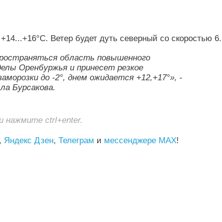
14...+16°С. Ветер будет дуть северный со скоростью 6..
спространяться область повышенного
делы Оренбуржья и принесет резкое
орозки до -2°, днем ожидается +12,+17°», -
ла Бурсакова.
нажмите ctrl+enter.
,
Яндекс Дзен
,
Телеграм
и
мессенджере MAX
!