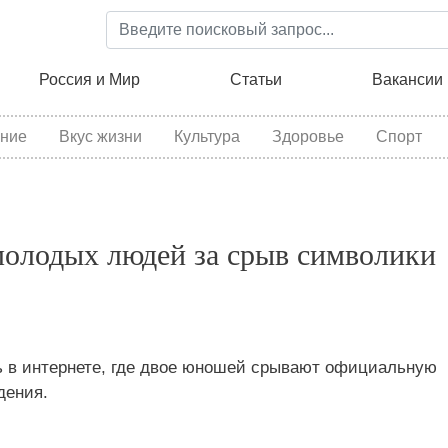
Перейти
к
основному
ция
Россия и Мир
Статьи
Вакансии
содержанию
ние
Вкус жизни
Культура
Здоровье
Спорт
молодых людей за срыв символики
ь в интернете, где двое юношей срывают официальную
дения.