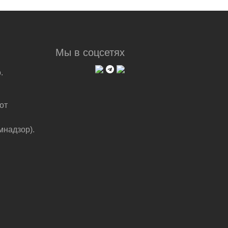
Мы в соцсетях
.
от
мнадзор).