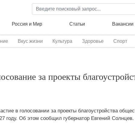
Перейти
к
основному
ция
Россия и Мир
Статьи
Вакансии
содержанию
ние
Вкус жизни
Культура
Здоровье
Спорт
осование за проекты благоустройс
частие в голосовании за проекты благоустройства обще
27 году. Об этом сообщил губернатор Евгений Солнцев.