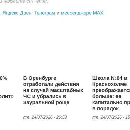
нажмите ctrl+enter.
,
Яндекс Дзен
,
Телеграм
и
мессенджере MAX
!
80%
В Оренбурге
Школа №84 в
отработали действия
Краснохолме
на случай масштабных
преображаетс
олит»
ЧС и убрались в
больше: ее
Зауральной роще
капитально п
в порядок
пт, 24/07/2026 - 20:53
пт, 24/07/2026 - 15