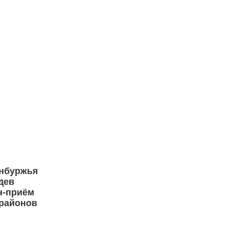
нбуржья
дев
н‑приём
 районов