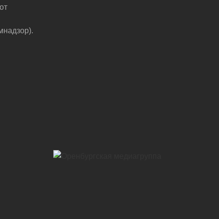
от
мнадзор).