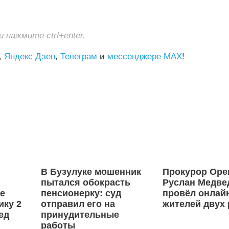
нажмите ctrl+enter.
,
Яндекс Дзен
,
Телеграм
и
мессенджере MAX
!
В Бузулуке мошенник
Прокурор Оре
пытался обокрасть
Руслан Медве
ае
пенсионерку: суд
провёл онлай
ику 2
отправил его на
жителей двух
ед
принудительные
работы