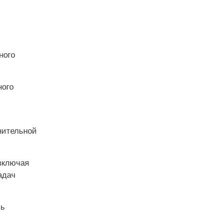
ного
ного
нительной
включая
адач
ль