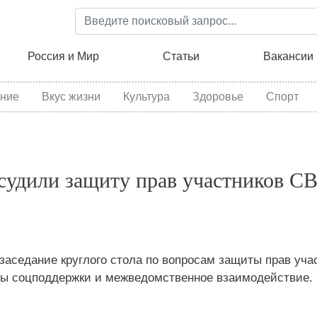
Перейти
к
основному
ция
Россия и Мир
Статьи
Вакансии
содержанию
ние
Вкус жизни
Культура
Здоровье
Спорт
судили защиту прав участников С
заседание круглого стола по вопросам защиты прав уча
ры соцподдержки и межведомственное взаимодействие.