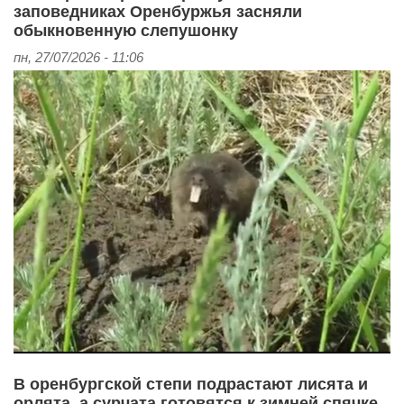
заповедниках Оренбуржья засняли
обыкновенную слепушонку
пн, 27/07/2026 - 11:06
В оренбургской степи подрастают лисята и
орлята, а сурчата готовятся к зимней спячке