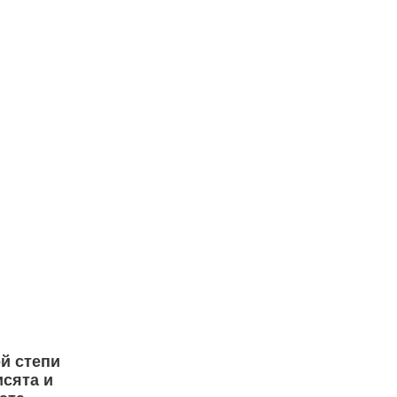
й степи
исята и