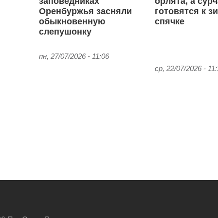
заповедниках
орлята, а сур
Оренбуржья засняли
готовятся к з
обыкновенную
спячке
слепушонку
пн, 27/07/2026 - 11:06
ср, 22/07/2026 - 11