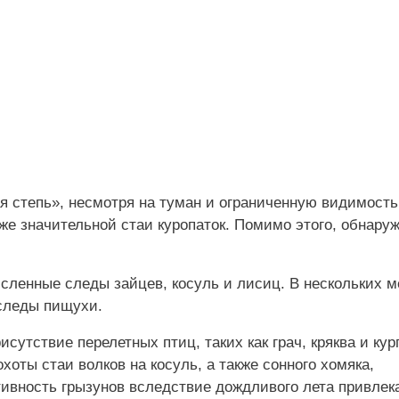
ая степь», несмотря на туман и ограниченную видимость
же значительной стаи куропаток. Помимо этого, обнару
сленные следы зайцев, косуль и лисиц. В нескольких м
 следы пищухи.
сутствие перелетных птиц, таких как грач, кряква и кур
оты стаи волков на косуль, а также сонного хомяка,
ивность грызунов вследствие дождливого лета привлек