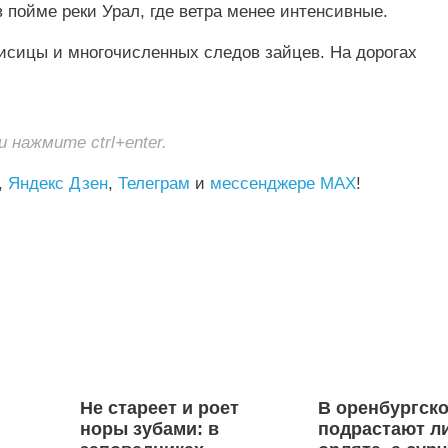
 пойме реки Урал, где ветра менее интенсивные.
лисицы и многочисленных следов зайцев. На дорогах
нажмите ctrl+enter.
,
Яндекс Дзен
,
Телеграм
и
мессенджере MAX
!
Не стареет и роет
В оренбургско
норы зубами: в
подрастают л