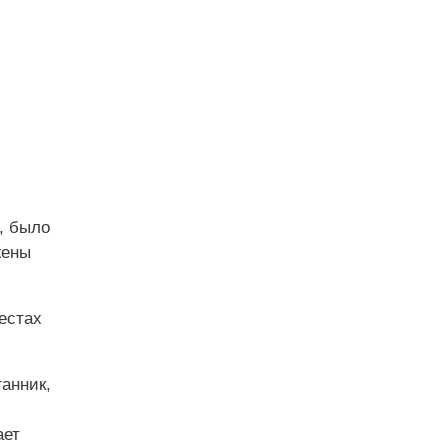
, было
жены
естах
ганник,
ает