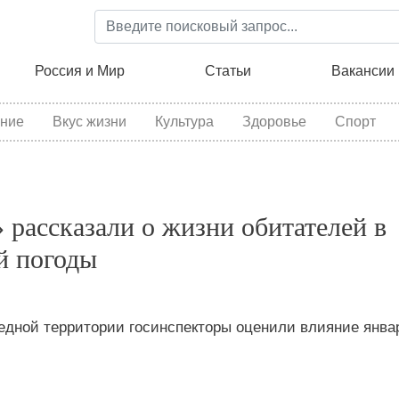
Перейти
к
основному
ция
Россия и Мир
Статьи
Вакансии
содержанию
ние
Вкус жизни
Культура
Здоровье
Спорт
рассказали о жизни обитателей в
й погоды
ведной территории госинспекторы оценили влияние янва