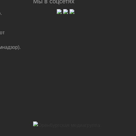
Мы в соцсетях
.
от
мнадзор).