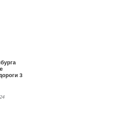
бурга
де
дороги 3
:24