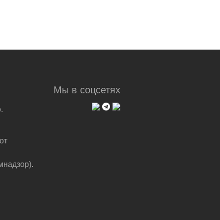
Мы в соцсетях
.
от
мнадзор).