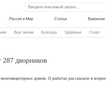
Перейти
к
основному
ция
Россия и Мир
Статьи
Вакансии
содержанию
ние
Вкус жизни
Культура
Здоровье
Спорт
 287 дворников
 многоквартирных домов. О работах рассказали в мэрии