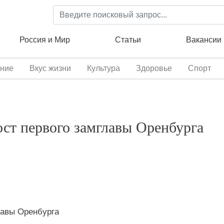
Перейти
к
основному
ция
Россия и Мир
Статьи
Вакансии
содержанию
ние
Вкус жизни
Культура
Здоровье
Спорт
ст первого замглавы Оренбурга