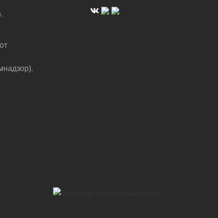
.
от
мнадзор).