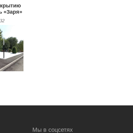
открытию
ь «Заря»
:32
Мы в соцсетях