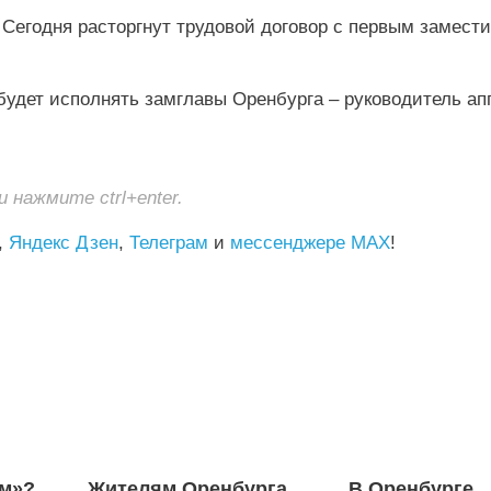
 Сегодня расторгнут трудовой договор с первым замест
 будет исполнять замглавы Оренбурга – руководитель ап
нажмите ctrl+enter.
,
Яндекс Дзен
,
Телеграм
и
мессенджере MAX
!
ом»?
Жителям Оренбурга
В Оренбурге