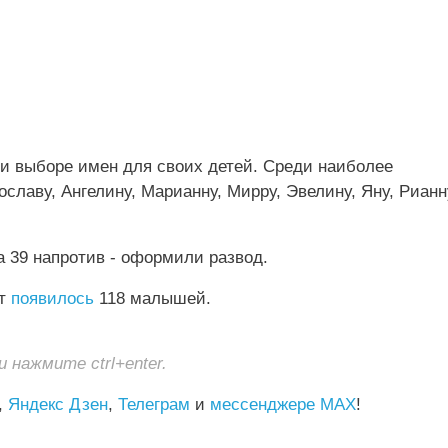
и выборе имен для своих детей. Среди наиболее
лаву, Ангелину, Марианну, Мирру, Эвелину, Яну, Рианн
 39 напротив - оформили развод.
ет
появилось
118 малышей.
нажмите ctrl+enter.
,
Яндекс Дзен
,
Телеграм
и
мессенджере MAX
!