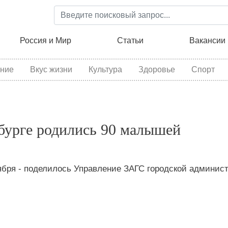
Перейти
к
основному
ция
Россия и Мир
Статьи
Вакансии
содержанию
ние
Вкус жизни
Культура
Здоровье
Спорт
бурге родились 90 малышей
тября - поделилось Управление ЗАГС городской админис