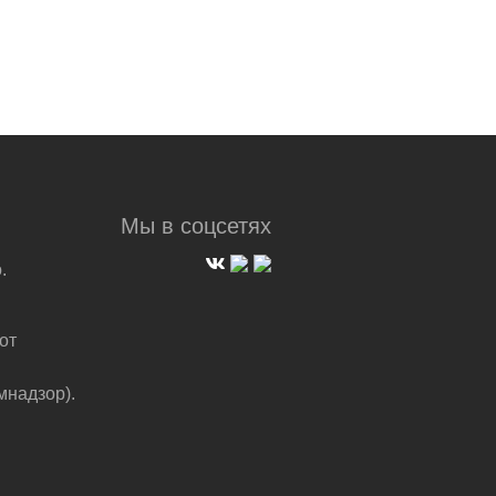
Мы в соцсетях
.
от
мнадзор).