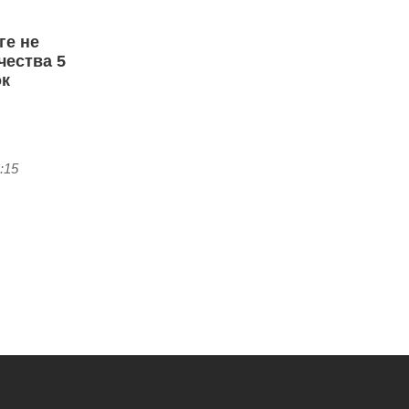
ге не
чества 5
ок
:15