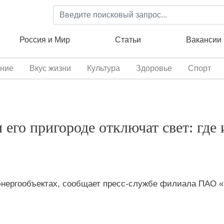
Перейти
к
основному
ция
Россия и Мир
Статьи
Вакансии
содержанию
ние
Вкус жизни
Культура
Здоровье
Спорт
 его пригороде отключат свет: где 
энергообъектах, сообщает пресс-службе филиала ПАО «