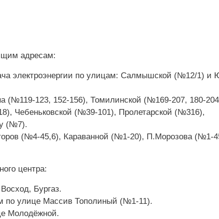
ующим адресам:
одача электроэнергии по улицам: Салмышской (№12/1) и
на (№119-123, 152-156), Томилинской (№169-207, 180-204
8), Чебеньковской (№39-101), Пролетарской (№316),
у (№7).
торов (№4-45,6), Караванной (№1-20), П.Морозова (№1-4
ного центра:
 Восход, Бургаз.
ом по улице Массив Тополиный (№1-11).
ице Молодёжной.