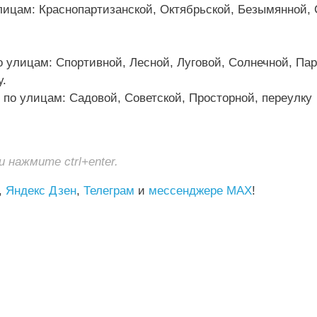
улицам: Краснопартизанской, Октябрьской, Безымянной,
по улицам: Спортивной, Лесной, Луговой, Солнечной, Пар
у.
й по улицам: Садовой, Советской, Просторной, переулку
нажмите ctrl+enter.
,
Яндекс Дзен
,
Телеграм
и
мессенджере MAX
!