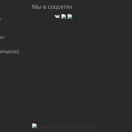
Мы в соцсетях
.
от
мнадзор).