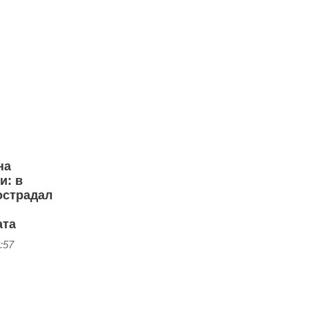
на
и: в
острадал
ата
:57