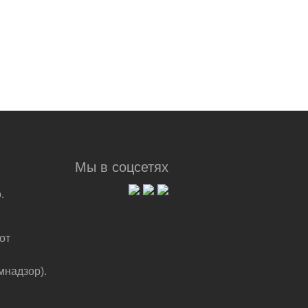
Мы в соцсетях
.
от
мнадзор).