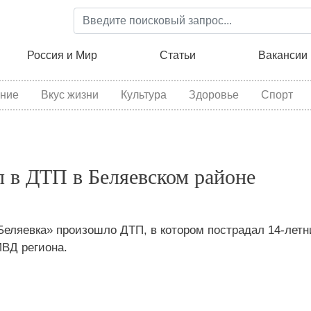
Перейти
к
основному
ция
Россия и Мир
Статьи
Вакансии
содержанию
ние
Вкус жизни
Культура
Здоровье
Спорт
л в ДТП в Беляевском районе
 Беляевка» произошло ДТП, в котором пострадал 14-летн
МВД региона.