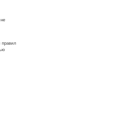
 не
и правил
вью