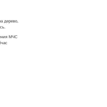
на дерево,
сь.
ления МЧС
йчас