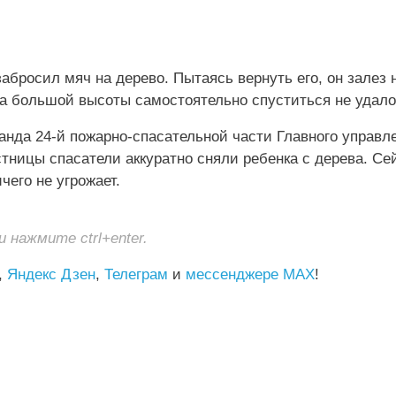
забросил мяч на дерево. Пытаясь вернуть его, он залез 
-за большой высоты самостоятельно спуститься не удало
анда 24-й пожарно-спасательной части Главного управ
тницы спасатели аккуратно сняли ребенка с дерева. Се
чего не угрожает.
нажмите ctrl+enter.
,
Яндекс Дзен
,
Телеграм
и
мессенджере MAX
!