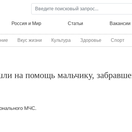
Перейти
к
основному
ция
Россия и Мир
Статьи
Вакансии
содержанию
ние
Вкус жизни
Культура
Здоровье
Спорт
шли на помощь мальчику, забравш
ионального МЧС.