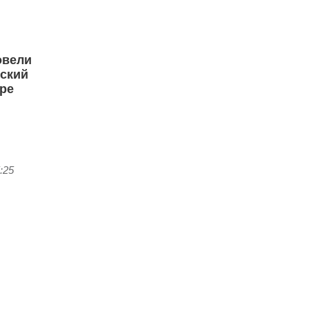
овели
ский
аре
:25