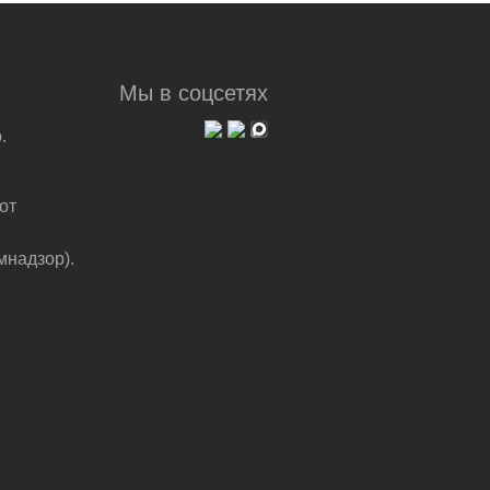
Мы в соцсетях
.
от
мнадзор).