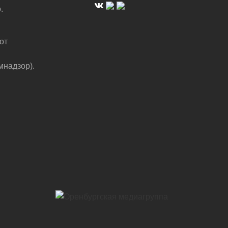
.
от
мнадзор).