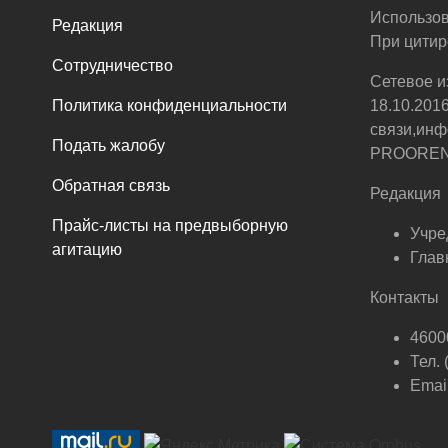
Использов
Редакция
При цитир
Сотрудничество
Сетевое и
Политика конфиденциальности
18.10.201
связи,инф
Подать жалобу
PROOREN.R
Обратная связь
Редакция
Прайс-листы на предвыборную
Учре
агитацию
Глав
Контакты
46000
Тел.
Email