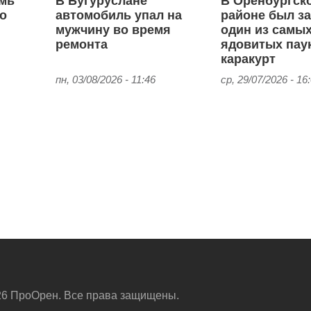
емь
В Бугуруслане
В Оренбургск
го
автомобиль упал на
районе был з
мужчину во время
один из самы
ремонта
ядовитых пау
каракурт
пн, 03/08/2026 - 11:46
ср, 29/07/2026 - 16
6 ПроОрен. Все права защищены.