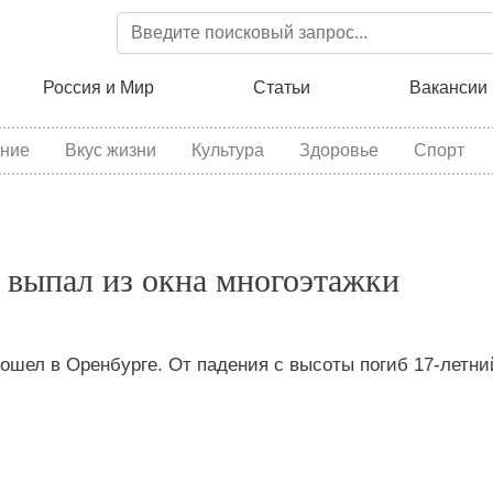
Перейти
к
основному
ция
Россия и Мир
Статьи
Вакансии
содержанию
ние
Вкус жизни
Культура
Здоровье
Спорт
 выпал из окна многоэтажки
шел в Оренбурге. От падения с высоты погиб 17-летни