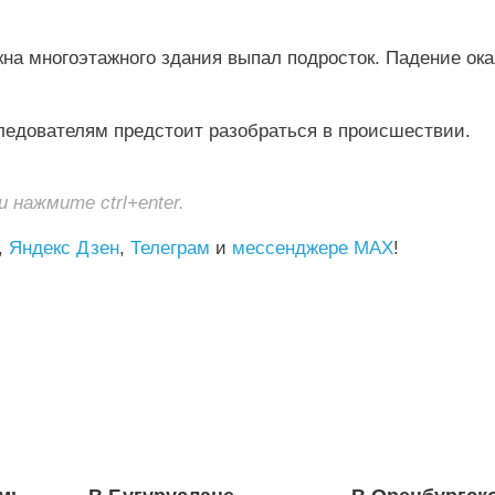
кна многоэтажного здания выпал подросток. Падение ок
ледователям предстоит разобраться в происшествии.
нажмите ctrl+enter.
,
Яндекс Дзен
,
Телеграм
и
мессенджере MAX
!