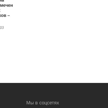
ом
амечен
х
ков –
:03
Мы в соцсетях