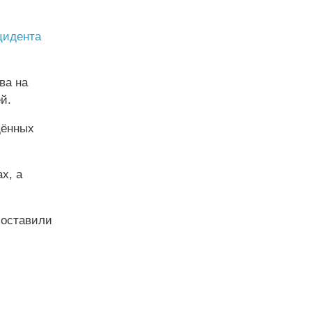
цидента
ва на
й.
дённых
х, а
составили