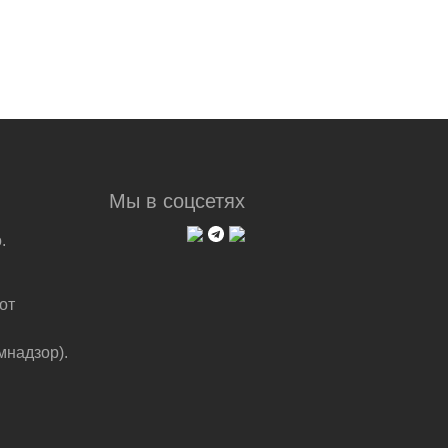
Мы в соцсетях
.
от
мнадзор).