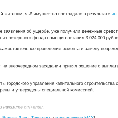
ий жителям, чьё имущество пострадало в результате
ин
е заявления об ущербе, уже получили денежные средст
 из резервного фонда помощи составил 3 024 000 рубле
 самостоятельное проведение ремонта и замену повреж
ет на внеочередном заседании принял решение о выплата
ы городского управления капитального строительства 
ерены и утверждены специальной комиссией.
нажмите ctrl+enter.
,
Яндекс Дзен
,
Телеграм
и
мессенджере MAX
!