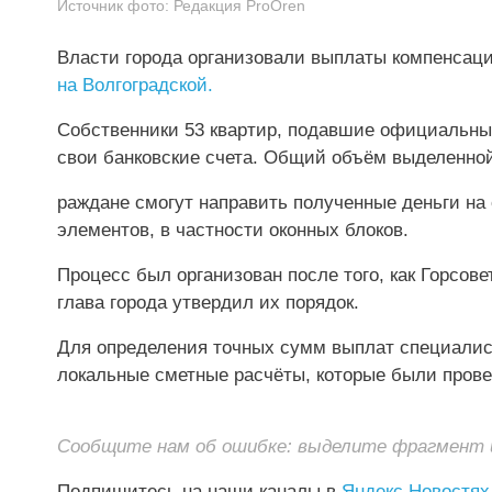
Источник фото:
Редакция ProOren
Власти города организовали выплаты компенсац
на Волгоградской.
Собственники 53 квартир, подавшие официальны
свои банковские счета. Общий объём выделенной
раждане смогут направить полученные деньги на
элементов, в частности оконных блоков.
Процесс был организован после того, как Горсов
глава города утвердил их порядок.
Для определения точных сумм выплат специалист
локальные сметные расчёты, которые были пров
Сообщите нам об ошибке: выделите фрагмент и 
Подпишитесь на наши каналы в
Яндекс Новостях