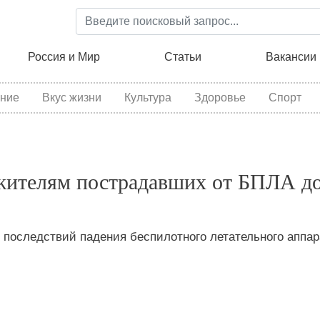
Перейти
к
основному
ция
Россия и Мир
Статьи
Вакансии
содержанию
ние
Вкус жизни
Культура
Здоровье
Спорт
 жителям пострадавших от БПЛА д
 последствий падения беспилотного летательного аппар