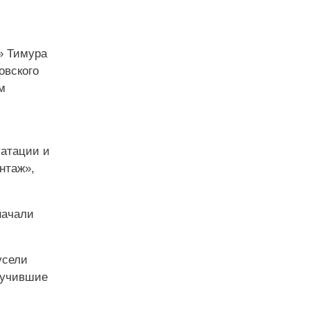
» Тимура
овского
м
уатации и
нтаж»,
начали
усели
лучившие