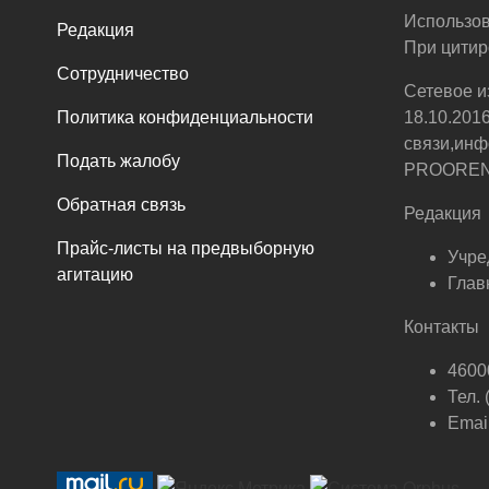
Использов
Редакция
При цитир
Сотрудничество
Сетевое и
Политика конфиденциальности
18.10.201
связи,инф
Подать жалобу
PROOREN.R
Обратная связь
Редакция
Прайс-листы на предвыборную
Учре
агитацию
Глав
Контакты
46000
Тел.
Email