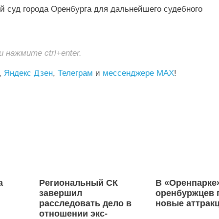
й суд города Оренбурга для дальнейшего судебного
нажмите ctrl+enter.
,
Яндекс Дзен
,
Телеграм
и
мессенджере MAX
!
а
Региональный СК
В «Оренпарке
завершил
оренбуржцев 
расследовать дело в
новые аттрак
отношении экс-