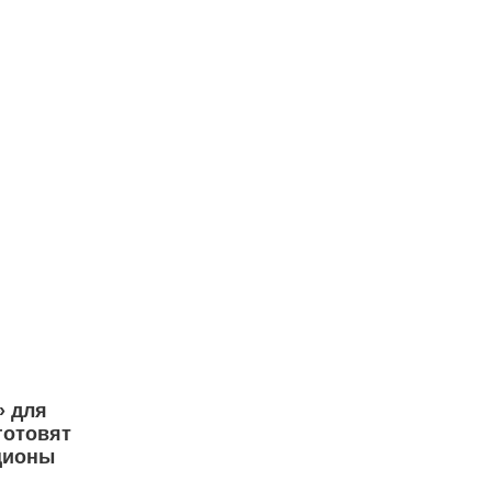
» для
готовят
ционы