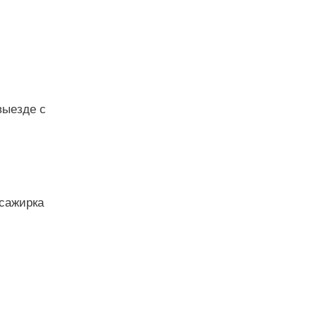
выезде с
ссажирка