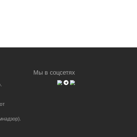
Мы в соцсетях
.
от
мнадзор).