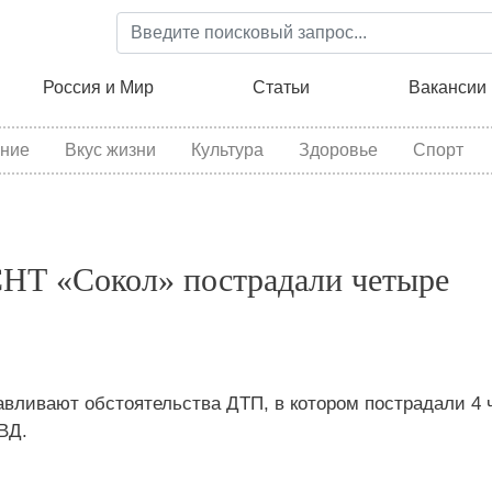
Перейти
к
основному
ция
Россия и Мир
Статьи
Вакансии
содержанию
ние
Вкус жизни
Культура
Здоровье
Спорт
СНТ «Сокол» пострадали четыре
авливают обстоятельства ДТП, в котором пострадали 4 
ВД.