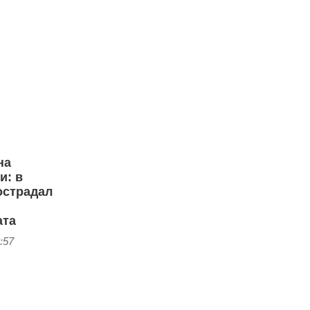
на
и: в
острадал
ата
:57