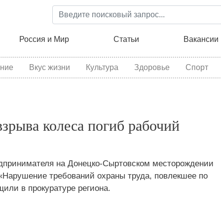
Перейти
к
основному
ция
Россия и Мир
Статьи
Вакансии
содержанию
ние
Вкус жизни
Культура
Здоровье
Спорт
взрыва колеса погиб рабочий
едпринимателя на Донецко‑Сыртовском месторождении
Ф «Нарушение требований охраны труда, повлекшее по
щили в прокуратуре региона.