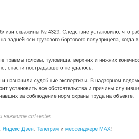
вблизи скважины № 4329. Следствие установило, что ра
на задней оси грузового бортового полуприцепа, когда 
е травмы головы, туловища, верхних и нижних конечнос
ию, спасти пострадавшего не удалось.
 и назначили судебные экспертизы. В надзорном ведом
оит установить все обстоятельства и причины случивше
ечавших за соблюдение норм охраны труда на объекте.
нажмите ctrl+enter.
,
Яндекс Дзен
,
Телеграм
и
мессенджере MAX
!