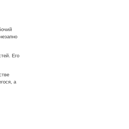
бочий
внезапно
тей. Его
стве
гося, а