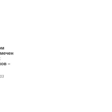
ом
амечен
х
ков –
:03