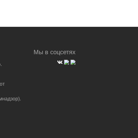
Мы в соцсетях
.
от
мнадзор).